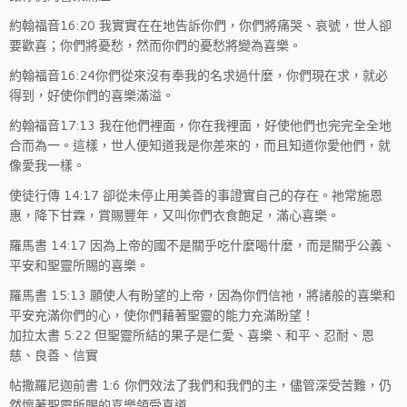
約翰福音16:20 我實實在在地告訴你們，你們將痛哭、哀號，世人卻
要歡喜；你們將憂愁，然而你們的憂愁將變為喜樂。
約翰福音16:24你們從來沒有奉我的名求過什麼，你們現在求，就必
得到，好使你們的喜樂滿溢。
約翰福音17:13 我在他們裡面，你在我裡面，好使他們也完完全全地
合而為一。這樣，世人便知道我是你差來的，而且知道你愛他們，就
像愛我一樣。
使徒行傳 14:17 卻從未停止用美善的事證實自己的存在。祂常施恩
惠，降下甘霖，賞賜豐年，又叫你們衣食飽足，滿心喜樂。
羅馬書 14:17 因為上帝的國不是關乎吃什麼喝什麼，而是關乎公義、
平安和聖靈所賜的喜樂。
羅馬書 15:13 願使人有盼望的上帝，因為你們信祂，將諸般的喜樂和
平安充滿你們的心，使你們藉著聖靈的能力充滿盼望！
加拉太書 5:22 但聖靈所結的果子是仁愛、喜樂、和平、忍耐、恩
慈、良善、信實
帖撒羅尼迦前書 1:6 你們效法了我們和我們的主，儘管深受苦難，仍
然懷著聖靈所賜的喜樂領受真道