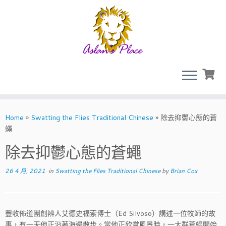
Skip
to
Home
»
Swatting the Flies Traditional Chinese
»
除去抑鬱心態的蒼
content
蠅
除去抑鬱心態的蒼蠅
26 4 月, 2021
in
Swatting the Flies Traditional Chinese
by
Brian Cox
豐收佈道團創辨人艾德史福索博士（Ed Silvoso）講述一位牧師的故
事，有一天他正沿著海邊散步。當他正欣賞風景時，一大群蒼蠅開始