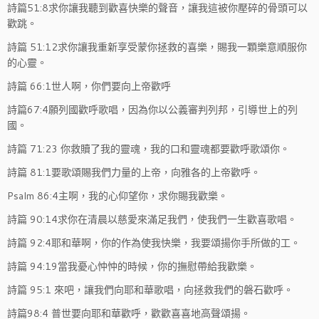
詩篇51:8求你讓我聽到歡喜快樂的聲音，讓我這被你壓碎的骨頭可以
歡跳。
詩篇 51:12求你讓我重新享受蒙你拯救的喜樂，賜我一顆樂意順服你
的心靈。
詩篇 66:1世人啊，你們要向上帝歡呼
詩篇67:4願列國歡呼歌唱，因為你以公義審判列邦，引導世上的列
國。
詩篇 71:23 你救贖了我的靈魂，我的口和靈魂都要歡呼歌頌你。
詩篇 81:1要歌頌賜我們力量的上帝，向雅各的上帝歡呼。
Psalm 86:4主啊，我的心仰望你，求你賜我歡樂。
詩篇 90:14求你在清晨以慈愛來滿足我們，使我們一生歡喜歌唱。
詩篇 92:4耶和華啊，你的作為使我快樂，我要頌揚你手所做的工。
詩篇 94:19當我憂心忡忡的時候，你的撫慰帶給我歡樂。
詩篇 95:1 來吧，讓我們向耶和華歌唱，向拯救我們的磐石歡呼。
詩篇98:4 普世要向耶和華歡呼，歡歡喜喜地高聲頌揚。