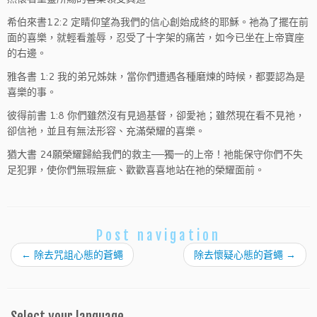
希伯來書12:2 定睛仰望為我們的信心創始成終的耶穌。祂為了擺在前
面的喜樂，就輕看羞辱，忍受了十字架的痛苦，如今已坐在上帝寶座
的右邊。
雅各書 1:2 我的弟兄姊妹，當你們遭遇各種磨煉的時候，都要認為是
喜樂的事。
彼得前書 1:8 你們雖然沒有見過基督，卻愛祂；雖然現在看不見祂，
卻信祂，並且有無法形容、充滿榮耀的喜樂。
猶大書 24願榮耀歸給我們的救主——獨一的上帝！祂能保守你們不失
足犯罪，使你們無瑕無疵、歡歡喜喜地站在祂的榮耀面前。
Post navigation
←
除去咒詛心態的蒼蠅
除去懷疑心態的蒼蠅
→