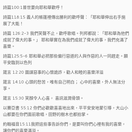
詩篇100:1普世要向耶和華歡呼！
詩篇118:15 義人的帳篷裡傳出勝利的歡呼聲：「耶和華伸出右手施
展了大能！
詩篇 126:2-3 我們笑聲不止，歡呼歌唱。列邦都說：「耶和華為他們
成就了偉大的事。」 耶和華實在為我們成就了偉大的事，我們充滿了
喜樂。
詩篇125:5-6 耶和華必把那些偏行惡道的人與作惡的人一同趕走。願
平安臨到以色列
箴言 12:20 圖謀惡事的心懷詭詐，勸人和睦的喜樂洋溢
箴言 14:10 心頭的愁苦，唯有自己明白； 心中的喜樂，外人無法分
享。
箴言 15:30 笑顏令人心喜， 喜訊滋潤骨頭。
以賽亞書 55:12 你們必歡歡喜喜地出來，平平安安地蒙引導，大山小
山都要在你們面前歌唱，田野的樹木也都拍掌。
約翰福音15:11我把這些事告訴你們，是要叫你們心裡有我的喜樂，
讓你們的喜樂滿溢。