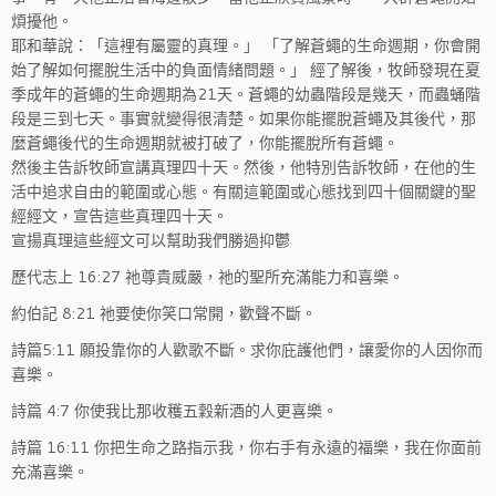
煩擾他。
耶和華說：「這裡有屬靈的真理。」 「了解蒼蠅的生命週期，你會開
始了解如何擺脫生活中的負面情緒問題。」 經了解後，牧師發現在夏
季成年的蒼蠅的生命週期為21天。蒼蠅的幼蟲階段是幾天，而蟲蛹階
段是三到七天。事實就變得很清楚。如果你能擺脫蒼蠅及其後代，那
麼蒼蠅後代的生命週期就被打破了，你能擺脫所有蒼蠅。
然後主告訴牧師宣講真理四十天。然後，他特別告訴牧師，在他的生
活中追求自由的範圍或心態。有關這範圍或心態找到四十個關鍵的聖
經經文，宣告這些真理四十天。
宣揚真理這些經文可以幫助我們勝過抑鬱
歷代志上 16:27 祂尊貴威嚴，祂的聖所充滿能力和喜樂。
約伯記 8:21 祂要使你笑口常開，歡聲不斷。
詩篇5:11 願投靠你的人歡歌不斷。求你庇護他們，讓愛你的人因你而
喜樂。
詩篇 4:7 你使我比那收穫五穀新酒的人更喜樂。
詩篇 16:11 你把生命之路指示我，你右手有永遠的福樂，我在你面前
充滿喜樂。